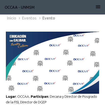
OCCAA - UNMSM
Inicio
Eventos
Evento
Lugar
: OCCAA.
Participan
: Decana y Director de Posgrado
de la FISI, Director de DGEP