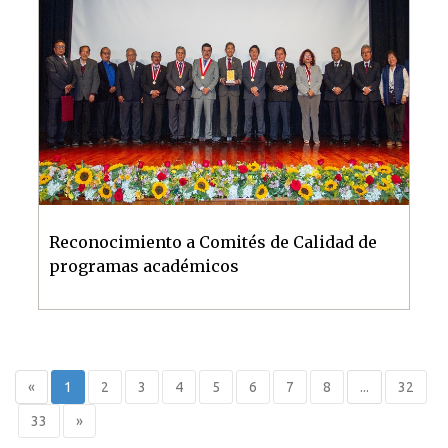
Reconocimiento a Comités de Calidad de
programas académicos
«
1
2
3
4
5
6
7
8
...
32
33
»