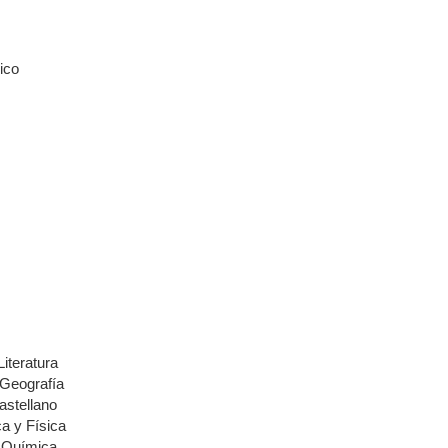
ico
iteratura
 Geografía
astellano
a y Física
y Química