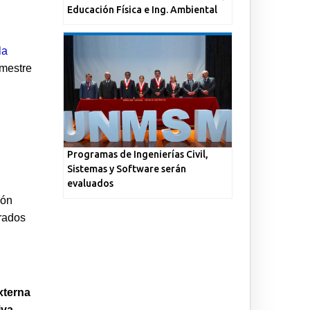
Educación Física e Ing. Ambiental
la
emestre
Programas de Ingenierías Civil,
Sistemas y Software serán
evaluados
ión
trados
xterna
iva
,